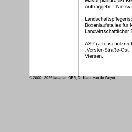
Masterplanprojekt Ke
Auftraggeber: Niersv
Landschaftspflegeris
Boxenlaufstalles für 
Landwirtschaftlicher
ASP (artenschutzrec
„Vorster-Straße-Ost“ 
Viersen.
© 2000 - 2026 lanaplan GBR, Dr. Klaus van de Weyer