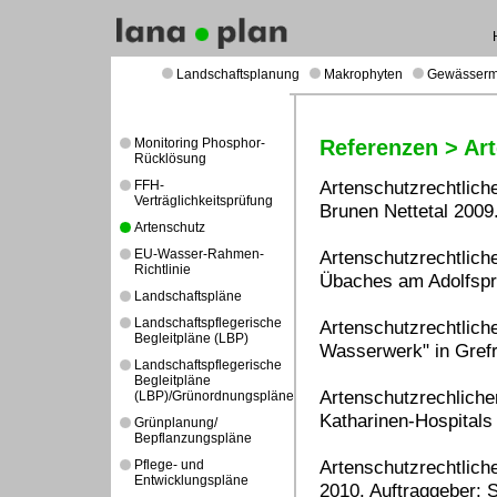
Landschaftsplanung
Makrophyten
Gewässer
Monitoring Phosphor-
Referenzen > Ar
Rücklösung
Artenschutzrechtlic
FFH-
Verträglichkeitsprüfung
Brunen Nettetal 2009
Artenschutz
EU-Wasser-Rahmen-
Artenschutzrechtlic
Richtlinie
Übaches am Adolfspr
Landschaftspläne
Landschaftspflegerische
Artenschutzrechtlic
Begleitpläne (LBP)
Wasserwerk" in Grefr
Landschaftspflegerische
Begleitpläne
Artenschutzrechliche
(LBP)/Grünordnungspläne
Katharinen-Hospitals 
Grünplanung/
Bepflanzungspläne
Artenschutzrechtlich
Pflege- und
Entwicklungspläne
2010. Auftraggeber: 