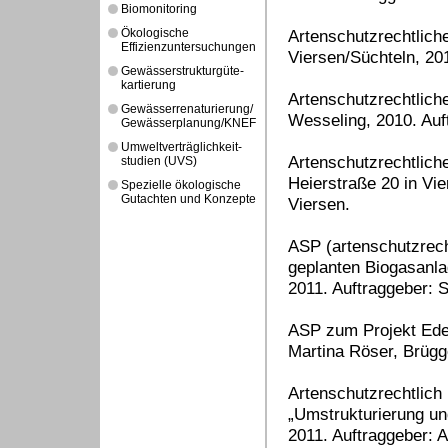
Biomonitoring
Ökologische
Artenschutzrechtlic
Effizienzuntersuchungen
Viersen/Süchteln, 20
Gewässerstrukturgüte-
kartierung
Artenschutzrechtlich
Gewässerrenaturierung/
Wesseling, 2010. Auf
Gewässerplanung/KNEF
Umweltverträglichkeit-
Artenschutzrechtlic
studien (UVS)
Heierstraße 20 in Vi
Spezielle ökologische
Gutachten und Konzepte
Viersen.
ASP (artenschutzrec
geplanten Biogasanla
2011. Auftraggeber: 
ASP zum Projekt Edel
Martina Röser, Brügg
Artenschutzrechtlic
„Umstrukturierung u
2011. Auftraggeber: