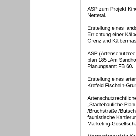
ASP zum Projekt Kindt
Nettetal.
Erstellung eines lan
Errichtung einer Kälb
Grenzland Kälberma
ASP (Artenschutzrec
plan 185 „Am Sandhof“
Planungsamt FB 60.
Erstellung eines art
Krefeld Fischeln-Gru
Artenschutzrechtlic
„Städtebauliche Plan
/Bruchstraße /Butsch
faunistische Kartier
Marketing-Gesellscha