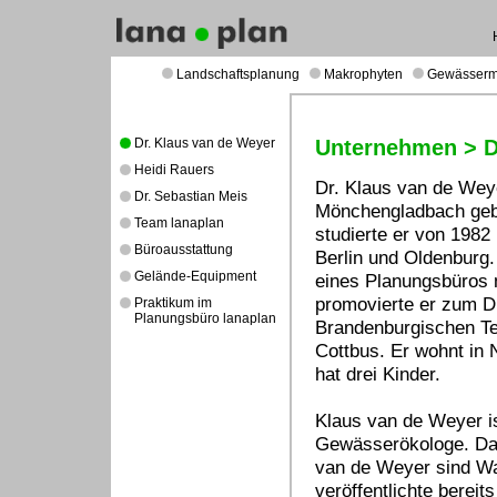
Landschaftsplanung
Makrophyten
Gewässer
Dr. Klaus van de Weyer
Unternehmen > D
Heidi Rauers
Dr. Klaus van de Wey
Dr. Sebastian Meis
Mönchengladbach geb
Team lanaplan
studierte er von 1982
Büroausstattung
Berlin und Oldenburg. 
Gelände-Equipment
eines Planungsbüros m
promovierte er zum Dr.
Praktikum im
Planungsbüro lanaplan
Brandenburgischen Te
Cottbus. Er wohnt in N
hat drei Kinder.
Klaus van de Weyer i
Gewässerökologe. Das
van de Weyer sind Wa
veröffentlichte bereit