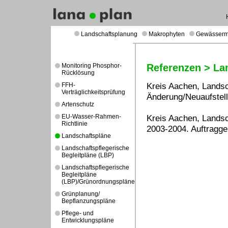
Landschaftsplanung
Makrophyten
Gewässer
Monitoring Phosphor-
Referenzen > La
Rücklösung
Kreis Aachen, Landsch
FFH-
Verträglichkeitsprüfung
Änderung/Neuaufstell
Artenschutz
EU-Wasser-Rahmen-
Kreis Aachen, Landsc
Richtlinie
2003-2004. Auftragge
Landschaftspläne
Landschaftspflegerische
Begleitpläne (LBP)
Landschaftspflegerische
Begleitpläne
(LBP)/Grünordnungspläne
Grünplanung/
Bepflanzungspläne
Pflege- und
Entwicklungspläne