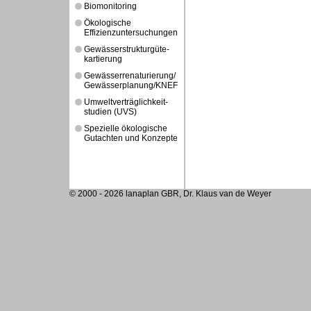
Biomonitoring
Ökologische
Effizienzuntersuchungen
Gewässerstrukturgüte-
kartierung
Gewässerrenaturierung/
Gewässerplanung/KNEF
Umweltverträglichkeit-
studien (UVS)
Spezielle ökologische
Gutachten und Konzepte
© 2000 - 2026 lanaplan GBR, Dr. Klaus van de Weyer