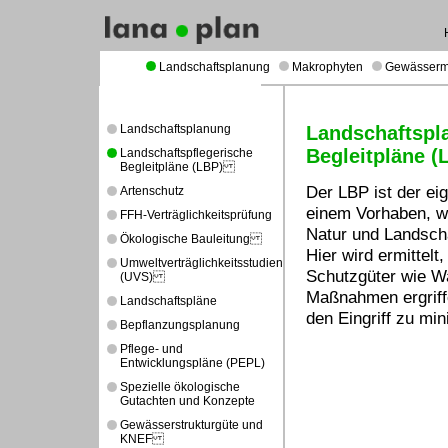
Landschaftsplanung
Makrophyten
Gewässer
Landschaftsplanung
Landschaftspl
Begleitpläne
Landschaftspflegerische
Begleitpläne (LBP)
Der LBP ist der ei
Artenschutz
einem Vorhaben, wel
FFH-Verträglichkeitsprüfung
Natur und Landsch
Ökologische Bauleitung
Hier wird ermittelt
Umweltverträglichkeitsstudien
Schutzgüter wie Wa
(UVS)
Maßnahmen ergrif
Landschaftspläne
den Eingriff zu mi
Bepflanzungsplanung
Pflege- und
Entwicklungspläne (PEPL)
Spezielle ökologische
Gutachten und Konzepte
Gewässerstrukturgüte und
KNEF